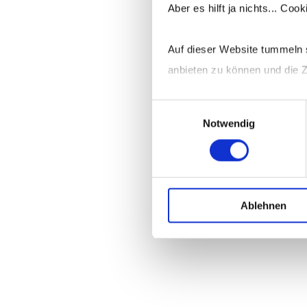
Aber es hilft ja nichts... Co
Auf dieser Website tummeln s
anbieten zu können und die Z
Einwilligungsauswahl
Mehr dazu erfährst Du in me
Notwendig
Ablehnen