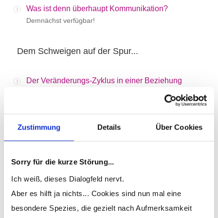
Was ist denn überhaupt Kommunikation?
Demnächst verfügbar!
Dem Schweigen auf der Spur...
Der Veränderungs-Zyklus in einer Beziehung
Demnächst verfügbar!
Ein Henne-Ei-Problem?
Zustimmung
Details
Über Cookies
Demnächst verfügbar!
Das Kopfkino entlarven
Sorry für die kurze Störung...
Demnächst verfügbar!
Ich weiß, dieses Dialogfeld nervt.
Aber es hilft ja nichts... Cookies sind nun mal eine
Wer stört denn hier?
besondere Spezies, die gezielt nach Aufmerksamkeit
Demnächst verfügbar!