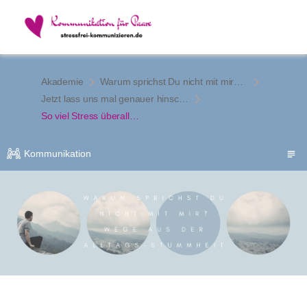
Akademie
Warum sprichst Du nicht mit mir? Wege aus der Alltags-Stummheit
Jetzt lass uns mal genauer hinschauen…
So viel Stress überall…
Kommunikation