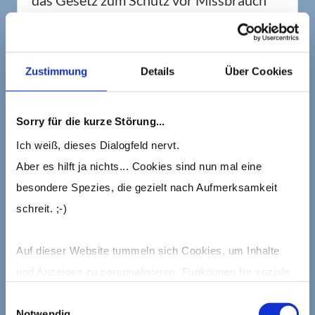
das Gesetz zum Schutz vor Missbrauch
personenbezogener Daten bei der
Datenverarbeitung
(Bundesdatenschutzgesetz – BDSG). Das
Zustimmung
Details
Über Cookies
BDSG enthält insbesondere
Spezialregelungen zum Recht auf
Sorry für die kurze Störung...
Auskunft, zum Recht auf Löschung, zum
Ich weiß, dieses Dialogfeld nervt.
Widerspruchsrecht, zur Verarbeitung
Aber es hilft ja nichts... Cookies sind nun mal eine
besonderer Kategorien
besondere Spezies, die gezielt nach Aufmerksamkeit
personenbezogener Daten, zur
schreit. ;-)
Verarbeitung für andere Zwecke und zur
Übermittlung sowie automatisierten
Auf dieser Website tummeln sich Cookies, um Inhalte
Entscheidungsfindung im Einzelfall
und Anzeigen zu personalisieren, Funktionen für soziale
einschließlich Profiling. Des Weiteren
Medien anbieten zu können und die Zugriffe auf die
regelt es die Datenverarbeitung für
Einwilligungsauswahl
Notwendig
Website zu analysieren.