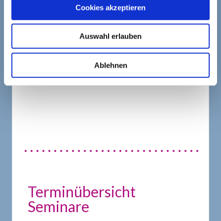
Cookies akzeptieren
Feste Termine.
Auswahl erlauben
Ablehnen
Infos zu den Seminaren
Terminübersicht
Seminare