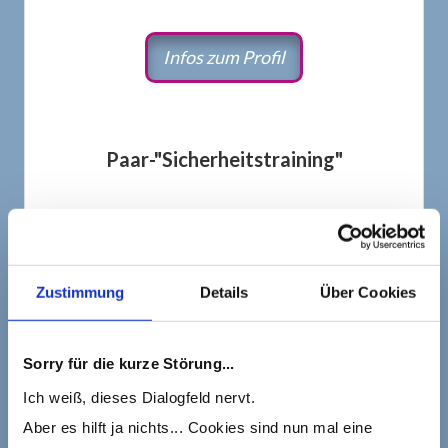
Infos zum Profil
Paar-"Sicherheitstraining"
Geschützter Beratungs-Rahmen für
Dich alleine oder Euch gemeinsam.
Zustimmung
Details
Über Cookies
Genug Zeit, um ganz individuell auf
Deine bzw. Eure Themen und
Sorry für die kurze Störung...
Bedürfnisse einzugehen.
Ich weiß, dieses Dialogfeld nervt.
Aber es hilft ja nichts... Cookies sind nun mal eine