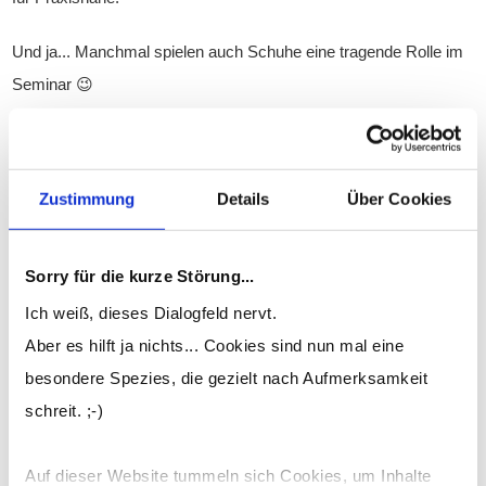
Und ja... Manchmal spielen auch Schuhe eine tragende Rolle im
Seminar 😉
Du hast am Ende des Seminars wertvolle Tools an der Hand, wie
Du Konflikte vermeiden bzw. schnell im Keim ersticken kannst.
Zustimmung
Details
Über Cookies
Für mehr Verständnis und Freude in Deinen Beziehungen!
Sorry für die kurze Störung...
ZUR VORHERIGEN LEKTION
Ich weiß, dieses Dialogfeld nervt.
ZUR NÄCHSTEN LEKTION
Aber es hilft ja nichts... Cookies sind nun mal eine
besondere Spezies, die gezielt nach Aufmerksamkeit
schreit. ;-)
Kurs-Inhalte
Seminarinhalte
Auf dieser Website tummeln sich Cookies, um Inhalte