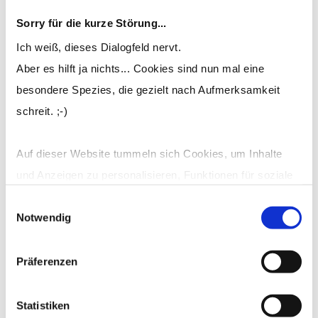
Sorry für die kurze Störung...
Block 2: Persönlichkeitstypen +
Charakterstärken
Ich weiß, dieses Dialogfeld nervt.
Aber es hilft ja nichts... Cookies sind nun mal eine
Block 3: Persönlichkeitsphase +
besondere Spezies, die gezielt nach Aufmerksamkeit
Psychische Bedürfnisse
schreit. ;-)
Block 4: Persönlichkeitsanteile +
Auf dieser Website tummeln sich Cookies, um Inhalte
Interaktionsstile
und Anzeigen zu personalisieren, Funktionen für soziale
Medien anbieten zu können und die Zugriffe auf die
Einwilligungsauswahl
Block 5: Kommunikationskanäle
Notwendig
Website zu analysieren.
Mehr dazu erfährst Du in meiner Cookie-Erklärung und in
Präferenzen
Block 6: Misskommunikation Teil 1
den Datenschutzhinweisen.
Statistiken