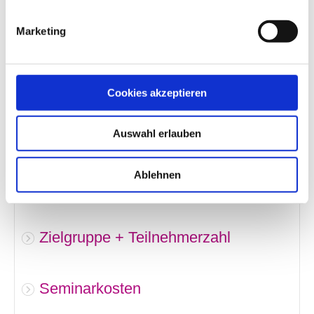
Block 7: Misskommunikation Teil 2
Marketing
Block 8: WrapUp
Cookies akzeptieren
Organisatorisches
Auswahl erlauben
5 LEKTIONEN
Ablauf + technische
Ablehnen
Voraussetzungen
Zielgruppe + Teilnehmerzahl
Seminarkosten