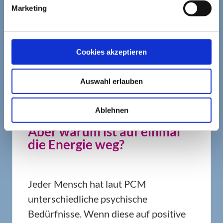
Marketing
Eurer Sprache sprechen...
Du merkst, auf was ich hinaus will,
oder?
Cookies akzeptieren
Ihr versteht Euch zwangsläufig nicht
mehr. Gespräche werden furchtbar
Auswahl erlauben
mühsam, wenn nicht sogar unmöglich.
Ablehnen
Aber warum ist auf einmal
die Energie weg?
Jeder Mensch hat laut PCM
unterschiedliche psychische
Bedürfnisse. Wenn diese auf positive