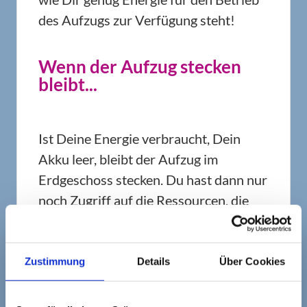
des Aufzugs zur Verfügung steht!
Wenn der Aufzug stecken
bleibt...
Ist Deine Energie verbraucht, Dein
Akku leer, bleibt der Aufzug im
Erdgeschoss stecken. Du hast dann nur
noch Zugriff auf die Ressourcen, die
dort verankert sind.
Zu diesen Ressourcen gehört unter
Zustimmung
Details
Über Cookies
anderem auch eine ganz bestimmte Art
und Weise, die Welt wahrzunehmen,