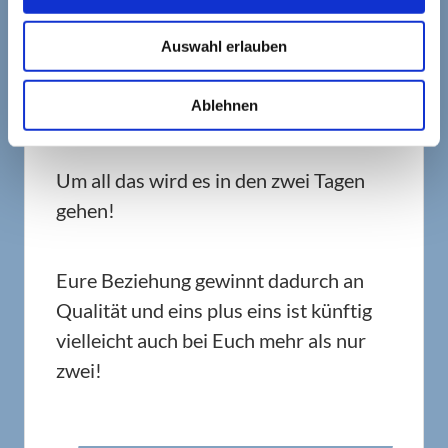
vermeiden?.
Auswahl erlauben
Wie schaffst Ihr eine stabile
Ablehnen
Basis für Eure Beziehung?.
Um all das wird es in den zwei Tagen
gehen!
Eure Beziehung gewinnt dadurch an
Qualität und eins plus eins ist künftig
vielleicht auch bei Euch mehr als nur
zwei!