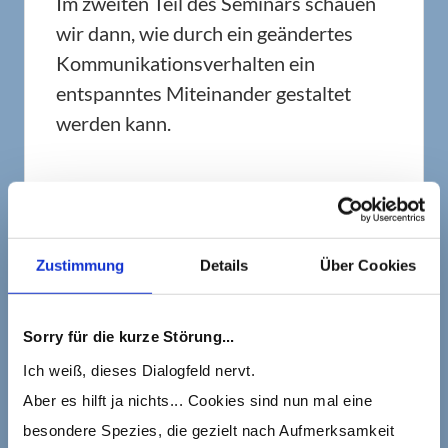
Im zweiten Teil des Seminars schauen
wir dann, wie durch ein geändertes
Kommunikationsverhalten ein
entspanntes Miteinander gestaltet
werden kann.
Um das Beispiel mit der "Mutter-
Sprache" noch einmal aufzugreifen: Du
lernst, wie Du immer wieder die
Zustimmung
Details
Über Cookies
Sprache Deiner Partnerin/Deines
Partners benutzt, so dass sie/er auch
Sorry für die kurze Störung...
verstehen kann, was Du von ihr/ihm
möchtest.
Ich weiß, dieses Dialogfeld nervt.
Aber es hilft ja nichts... Cookies sind nun mal eine
besondere Spezies, die gezielt nach Aufmerksamkeit