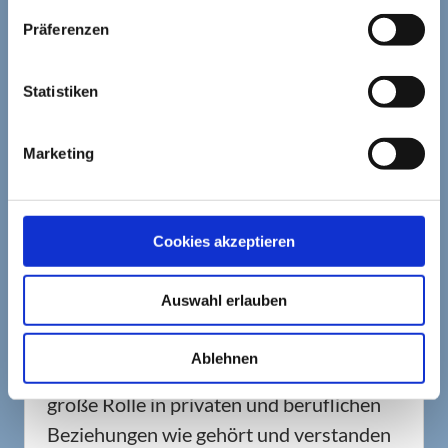
Mehr dazu erfährst Du in meiner Cookie-Erklärung und in
Präferenzen
ABOUT THE AUTHOR
den Datenschutzhinweisen.
Statistiken
Marketing
Cookies akzeptieren
Barbara Wanning
Hallo, ich bin Barbara Wanning und seit
Auswahl erlauben
2009 habe ich mich endgültig dem
Thema "Kommunikation" verschrieben.
Ablehnen
Denn nichts spielt für mich eine ähnlich
große Rolle in privaten und beruflichen
Beziehungen wie gehört und verstanden