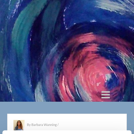
By
Barbara Wanning
/