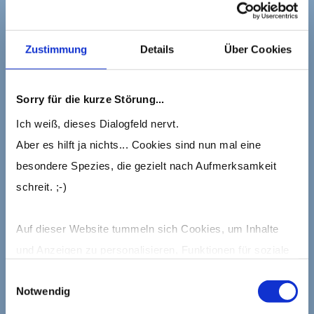
Zustimmung
Details
Über Cookies
Sorry für die kurze Störung...
Ich weiß, dieses Dialogfeld nervt.
Aber es hilft ja nichts... Cookies sind nun mal eine
besondere Spezies, die gezielt nach Aufmerksamkeit
schreit. ;-)
Bild-Quelle:
Auf dieser Website tummeln sich Cookies, um Inhalte
Pixabay.de/David Mark
und Anzeigen zu personalisieren, Funktionen für soziale
canary-islands-91013_1920.jpg
Medien anbieten zu können und die Zugriffe auf die
Einwilligungsauswahl
Notwendig
Website zu analysieren.