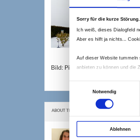
Sorry für die kurze Störung.
Ich weiß, dieses Dialogfeld n
Aber es hilft ja nichts... Co
Auf dieser Website tummeln s
Bild: Pixabay, lutz6078
anbieten zu können und die Z
Einwilligungsauswahl
Mehr dazu erfährst Du in me
Notwendig
ABOUT THE AUTHOR
Ablehnen
Barbar