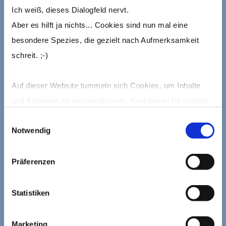
Ich weiß, dieses Dialogfeld nervt.
Aber es hilft ja nichts... Cookies sind nun mal eine
besondere Spezies, die gezielt nach Aufmerksamkeit
schreit. ;-)
Auf dieser Website tummeln sich Cookies, um Inhalte
und Anzeigen zu personalisieren, Funktionen für soziale
Medien anbieten zu können und die Zugriffe auf die
Einwilligungsauswahl
Notwendig
ABOUT THE AUTHOR
Website zu analysieren.
Mehr dazu erfährst Du in meiner Cookie-Erklärung und in
Präferenzen
den Datenschutzhinweisen.
Statistiken
Marketing