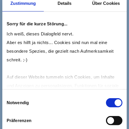
Zustimmung
Details
Über Cookies
Sorry für die kurze Störung...
Ich weiß, dieses Dialogfeld nervt.
Aber es hilft ja nichts... Cookies sind nun mal eine
besondere Spezies, die gezielt nach Aufmerksamkeit
schreit. ;-)
Auf dieser Website tummeln sich Cookies, um Inhalte
und Anzeigen zu personalisieren, Funktionen für soziale
Medien anbieten zu können und die Zugriffe auf die
Einwilligungsauswahl
Notwendig
Website zu analysieren.
Mehr dazu erfährst Du in meiner Cookie-Erklärung und in
Präferenzen
den Datenschutzhinweisen.