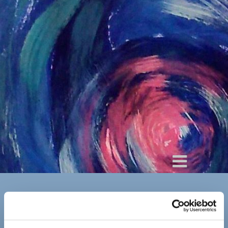
By
Barbara Wanning
/