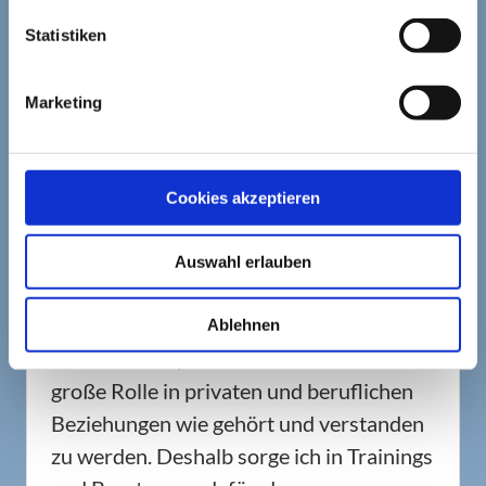
ABOUT THE AUTHOR
Statistiken
Marketing
Cookies akzeptieren
Barbara Wanning
Hallo, ich bin Barbara Wanning und seit
Auswahl erlauben
2009 habe ich mich endgültig dem
Thema "Kommunikation" verschrieben.
Ablehnen
Denn nichts spielt für mich eine ähnlich
große Rolle in privaten und beruflichen
Beziehungen wie gehört und verstanden
zu werden. Deshalb sorge ich in Trainings