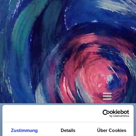
By
Barbara Wanning
/
Zustimmung
Details
Über Cookies