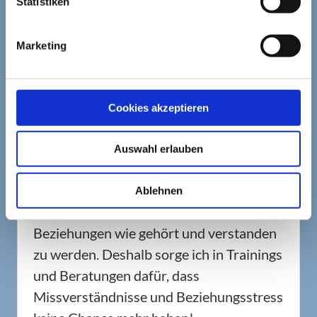
Statistiken
Marketing
Barbara Wanning
Cookies akzeptieren
Hallo, ich bin Barbara Wanning und seit
2009 habe ich mich endgültig dem
Auswahl erlauben
Thema "Kommunikation" verschrieben.
Denn nichts spielt für mich eine ähnlich
Ablehnen
große Rolle in privaten und beruflichen
Beziehungen wie gehört und verstanden
zu werden. Deshalb sorge ich in Trainings
und Beratungen dafür, dass
Missverständnisse und Beziehungsstress