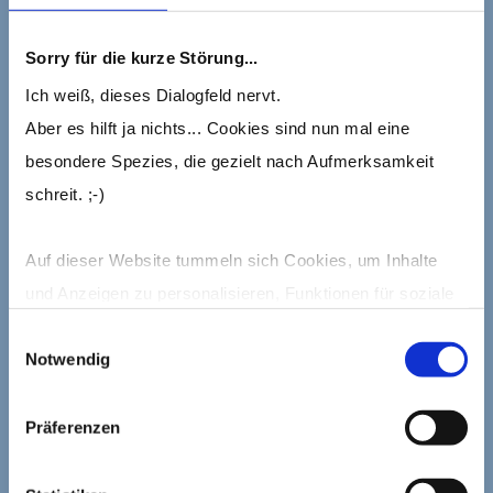
Sorry für die kurze Störung...
Ich weiß, dieses Dialogfeld nervt.
Aber es hilft ja nichts... Cookies sind nun mal eine
besondere Spezies, die gezielt nach Aufmerksamkeit
schreit. ;-)
Auf dieser Website tummeln sich Cookies, um Inhalte
Bild von hbieser auf Pixabay.
und Anzeigen zu personalisieren, Funktionen für soziale
Medien anbieten zu können und die Zugriffe auf die
Einwilligungsauswahl
Notwendig
Website zu analysieren.
Mehr dazu erfährst Du in meiner Cookie-Erklärung und in
Präferenzen
ABOUT THE AUTHOR
den Datenschutzhinweisen.