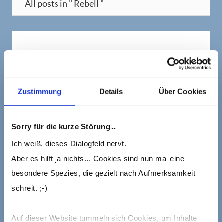
All posts in " Rebell "
Zustimmung
Details
Über Cookies
Sorry für die kurze Störung...
By
Barbara Wanning
/ Aktualisiert am 22.06.2020
Share
Ich weiß, dieses Dialogfeld nervt.
Knnrrzzzz – krchrhchc – Störgeräusche
Aber es hilft ja nichts... Cookies sind nun mal eine
sabotieren Deine Kommunikation?
besondere Spezies, die gezielt nach Aufmerksamkeit
Inhaltsübersicht Video delictiWer nimmt
schreit. ;-)
was (oder wen) wie wahr?Wenn
Störgeräusche auftauchen…Zurück zum
Auf dieser Website tummeln sich Cookies, um Inhalte