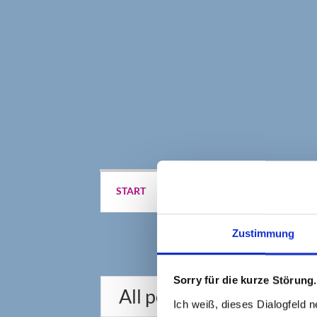
START
BERATUNG
SEMINARE
Zustimmung
Sorry für die kurze Störung.
All posts in " Standort
Ich weiß, dieses Dialogfeld n