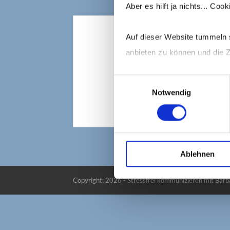
Aber es hilft ja nichts... Co
Auf dieser Website tummeln s
anbieten zu können und die Z
Einwilligungsauswahl
Mehr dazu erfährst Du in me
Notwendig
Ablehnen
Copyright: 2026 - Stressfrei kommunizieren mit Bar