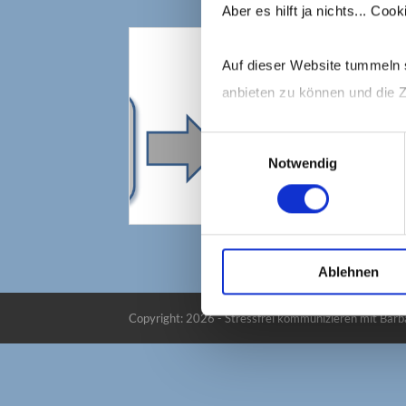
Aber es hilft ja nichts... Co
Auf dieser Website tummeln s
anbieten zu können und die Z
Einwilligungsauswahl
Mehr dazu erfährst Du in me
Notwendig
Ablehnen
Copyright: 2026 - Stressfrei kommunizieren mit Bar