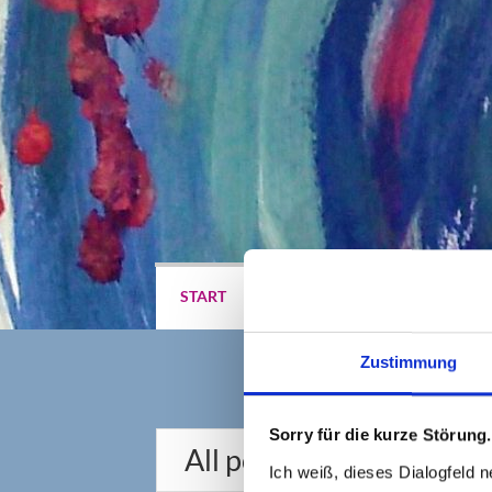
START
BERATUNG
SEMINARE
Zustimmung
Sorry für die kurze Störung.
All posts in " Wortwahl 
Ich weiß, dieses Dialogfeld n