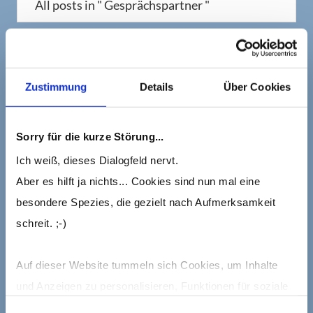
All posts in " Gesprächspartner "
Zustimmung
Details
Über Cookies
Sorry für die kurze Störung...
Ich weiß, dieses Dialogfeld nervt.
Aber es hilft ja nichts... Cookies sind nun mal eine
By
Barbara Wanning
/ Aktualisiert am 16.12.2019
Share
besondere Spezies, die gezielt nach Aufmerksamkeit
So, Sie wissen inzwischen recht gut über
schreit. ;-)
sich selber Bescheid und können Ihr
Energielevel auf einem hohen Wert
Auf dieser Website tummeln sich Cookies, um Inhalte
halten. Außerdem haben Sie gelernt, wie
und Anzeigen zu personalisieren, Funktionen für soziale
Sie Ihr Gegenüber richtig einschätzen.
Medien anbieten zu können und die Zugriffe auf die