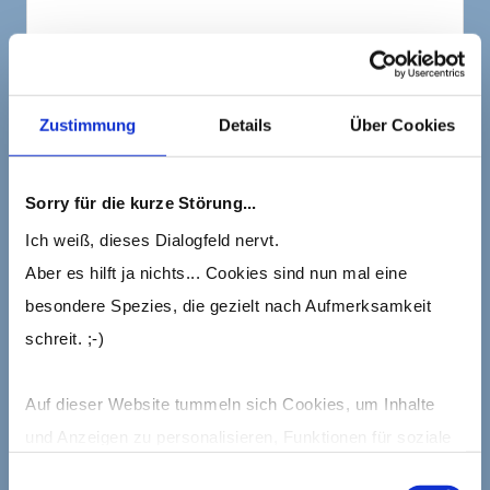
Und genau dieses Wissen können Sie sich
jetzt zunutze machen! Führen Sie
Zustimmung
Details
Über Cookies
produktive und stressfreie Gespräche,
indem Sie
Ihre Kommunikation an Ihren
jeweiligen Gesprächspartner anpassen.
Sorry für die kurze Störung...
Ich weiß, dieses Dialogfeld nervt.
Aber es hilft ja nichts... Cookies sind nun mal eine
besondere Spezies, die gezielt nach Aufmerksamkeit
schreit. ;-)
Wenn Sie z.B. gemerkt haben, dass der
Auf dieser Website tummeln sich Cookies, um Inhalte
andere sehr viel Wert auf gute Manieren
und Anzeigen zu personalisieren, Funktionen für soziale
legt, dass ihm angemessene Kleidung und
Medien anbieten zu können und die Zugriffe auf die
Höflichkeit wichtig sind und er in seiner
Einwilligungsauswahl