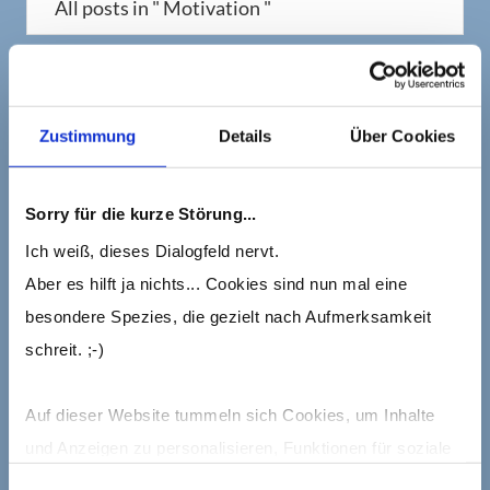
All posts in " Motivation "
Zustimmung
Details
Über Cookies
Sorry für die kurze Störung...
Ich weiß, dieses Dialogfeld nervt.
Aber es hilft ja nichts... Cookies sind nun mal eine
By
Barbara Wanning
/ Aktualisiert am 16.12.2019
Share
besondere Spezies, die gezielt nach Aufmerksamkeit
Ihr Ziel ist es, entspannt und erfolgreich
schreit. ;-)
mit anderen zu kommunizieren? Sich so
zu verständigen, dass Ihre Botschaft auch
Auf dieser Website tummeln sich Cookies, um Inhalte
wirklich beim Gegenüber ankommt? Dann
und Anzeigen zu personalisieren, Funktionen für soziale
gehen Sie jetzt den ersten Schritt! Und
Medien anbieten zu können und die Zugriffe auf die