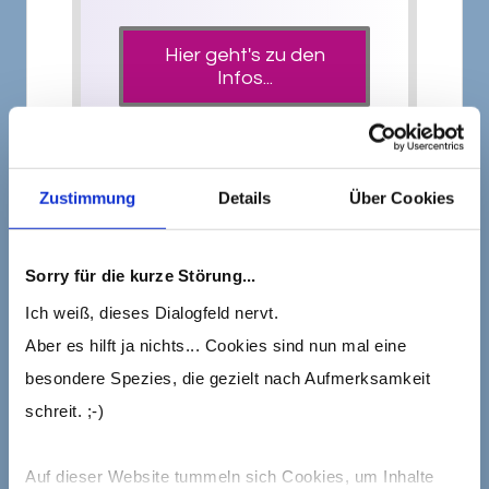
Hier geht's zu den
Infos...
Zustimmung
Details
Über Cookies
Tipp Nr. 2: Sei doch mal eine
Schattenspringerin!
Sorry für die kurze Störung...
Ich weiß, dieses Dialogfeld nervt.
Schattenspringerin? Was soll das
Aber es hilft ja nichts... Cookies sind nun mal eine
denn jetzt wieder sein?
besondere Spezies, die gezielt nach Aufmerksamkeit
schreit. ;-)
Okay, jetzt bin ich im Bereich der
gequetschten Zahnpastatuben und
Auf dieser Website tummeln sich Cookies, um Inhalte