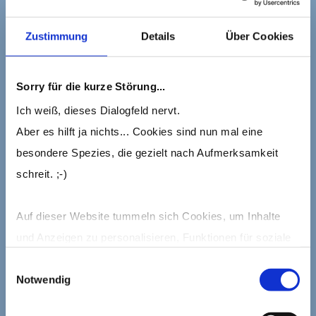
Zustimmung
Details
Über Cookies
Sorry für die kurze Störung...
Ich weiß, dieses Dialogfeld nervt.
Aber es hilft ja nichts... Cookies sind nun mal eine
besondere Spezies, die gezielt nach Aufmerksamkeit
schreit. ;-)
By
Barbara Wanning
/ Aktualisiert am 10.01.2022
Share
Überblick Eigentlich fing alles ganz
Auf dieser Website tummeln sich Cookies, um Inhalte
harmonisch an….Doch dann: Mal wieder
und Anzeigen zu personalisieren, Funktionen für soziale
schief gegangen… Verschiedene
Medien anbieten zu können und die Zugriffe auf die
Einwilligungsauswahl
Bedürfnisse treffen aufeinander – und…
Notwendig
Website zu analysieren.
Peng!Selbsterkenntnis ist der erste
Schritt zur Besserung 😉 Eigentlich fing